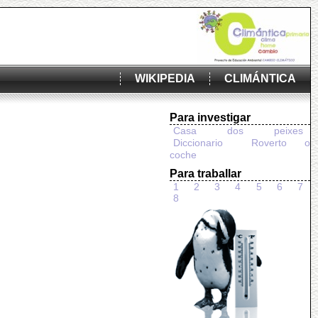
WIKIPEDIA
CLIMÁNTICA
Para investigar
Casa dos peixes
Diccionario
Roverto o
coche
Para traballar
1
2
3
4
5
6
7
8